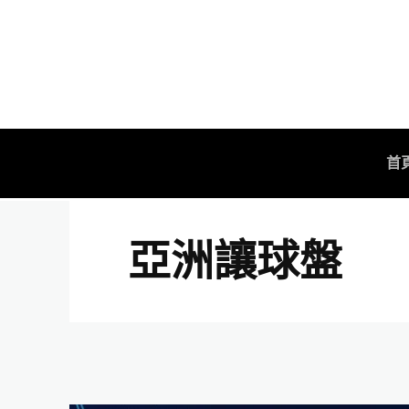
首
亞洲讓球盤