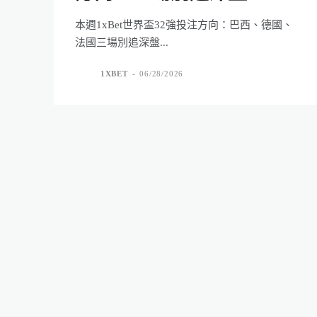
本週1xBet世界盃32強投注方向：巴西、德國、
法國三場別追深盤...
1XBET
-
06/28/2026