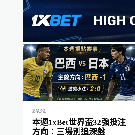
足球投注
本週1xBet世界盃32強投注
方向：三場別追深盤