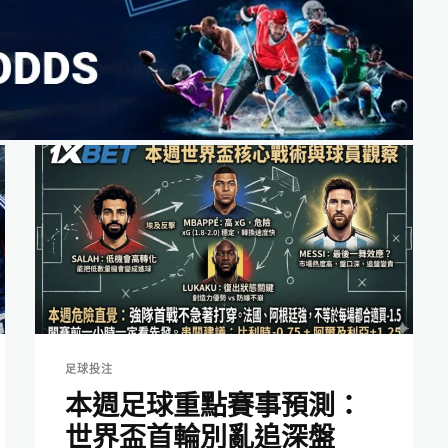
足球投注
本週足球重點賽事預測：
世界盃首輪別亂追深盤