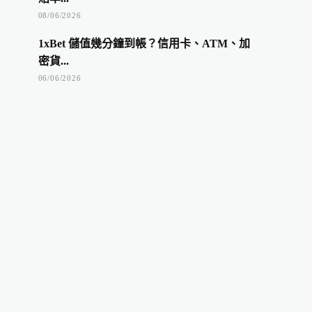
08/06/2026
1xBet 儲值幾分鐘到帳？信用卡、ATM、加
密貨...
06/06/2026