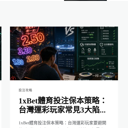
投注攻略
1xBet體育投注保本策略：
台灣運彩玩家常見3大陷...
1xBet體育投注保本策略：台灣運彩玩家要避開