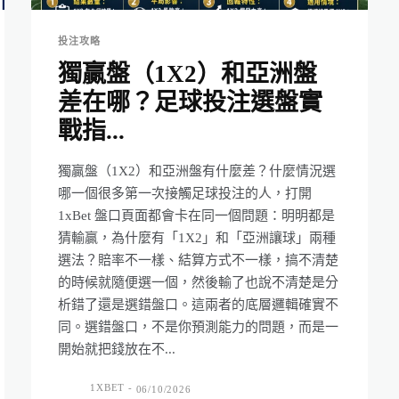
投注攻略
獨贏盤（1X2）和亞洲盤
差在哪？足球投注選盤實
戰指...
獨贏盤（1X2）和亞洲盤有什麼差？什麼情況選
哪一個很多第一次接觸足球投注的人，打開
1xBet 盤口頁面都會卡在同一個問題：明明都是
猜輸贏，為什麼有「1X2」和「亞洲讓球」兩種
選法？賠率不一樣、結算方式不一樣，搞不清楚
的時候就隨便選一個，然後輸了也說不清楚是分
析錯了還是選錯盤口。這兩者的底層邏輯確實不
同。選錯盤口，不是你預測能力的問題，而是一
開始就把錢放在不...
1XBET
-
06/10/2026