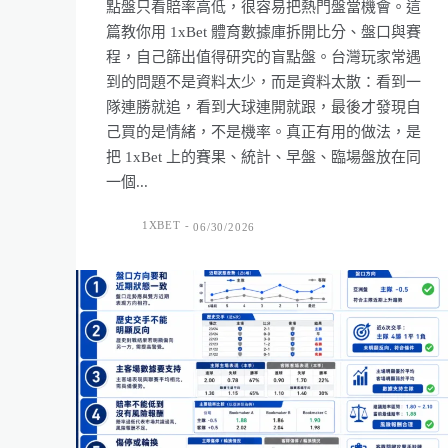
點盤只看賠率高低，很容易把熱門盤當機會。這
篇教你用 1xBet 體育數據庫拆開比分、盤口與賽
程，自己篩出值得研究的盲點盤。台灣玩家常遇
到的問題不是資料太少，而是資料太散：看到一
隊連勝就追，看到大球連開就跟，最後才發現自
己買的是情緒，不是機率。真正有用的做法，是
把 1xBet 上的賽果、統計、早盤、臨場盤放在同
一個...
1XBET
-
06/30/2026