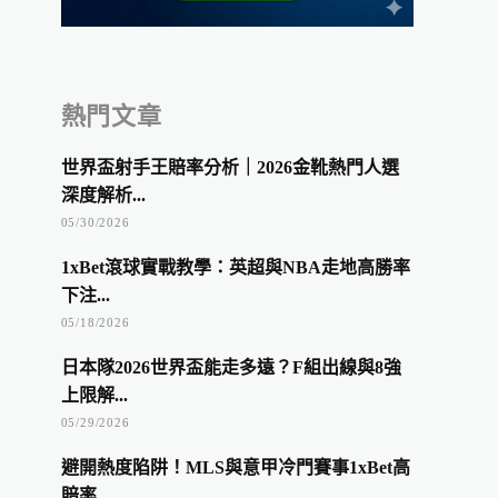
熱門文章
世界盃射手王賠率分析｜2026金靴熱門人選
深度解析...
05/30/2026
1xBet滾球實戰教學：英超與NBA走地高勝率
下注...
05/18/2026
日本隊2026世界盃能走多遠？F組出線與8強
上限解...
05/29/2026
避開熱度陷阱！MLS與意甲冷門賽事1xBet高
賠率...