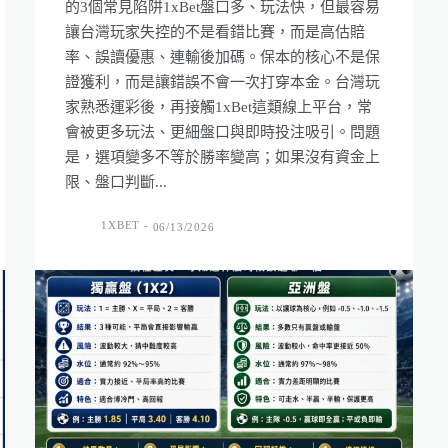
的3個常見陷阱1xBet盤口多、玩法快，但最容易
讓台灣玩家失控的不是看錯比賽，而是高估賠
率、誤讀優惠、連輸後加碼。保本的核心不是保
證獲利，而是讓錯誤不會一次打穿本金。台灣玩
家熟悉運彩後，再接觸1xBet這類線上平台，常
會被更多玩法、更細盤口與即時投注吸引。問題
是，選項變多不等於勝率變高；如果沒有資金上
限、盤口判斷...
1XBET
-
06/13/2026