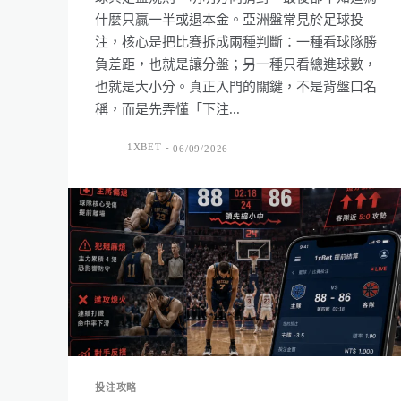
什麼只贏一半或退本金。亞洲盤常見於足球投
注，核心是把比賽拆成兩種判斷：一種看球隊勝
負差距，也就是讓分盤；另一種只看總進球數，
也就是大小分。真正入門的關鍵，不是背盤口名
稱，而是先弄懂「下注...
1XBET
-
06/09/2026
投注攻略