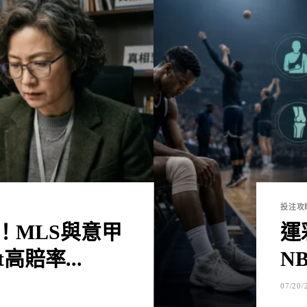
投注攻
！MLS與意甲
運
高賠率...
N
07/20/