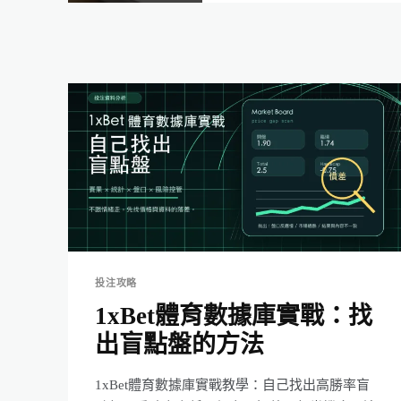
投注攻略
1xBet體育數據庫實戰：找
出盲點盤的方法
1xBet體育數據庫實戰教學：自己找出高勝率盲