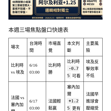
本週三場焦點盤口快速表
台灣時
市場直
本文判
主要風
場次
間
覺
斷
險
比利時
埃及反
比利時
6/16
比利時
-0.7
擊效率
vs 埃及
03:00
勝
5
不低
可看
塞內加
爾
法國早
法國 vs
+1.2
6/17
法國輕
進球會
塞內加
5
03:00
鬆贏
壓縮受
更有