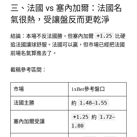
三、法國 vs 塞內加爾：法國名
氣很熱，受讓盤反而更乾淨
+1.25
結論：本場不反法國勝，但塞內加爾
比硬
追法國讓球舒服。法國可以贏，但市場已經把法國
前場名氣算進去了。
截稿參考區間：
市場
1xBet參考盤口
1.48–1.55
法國主勝
約
+1.25
1.72–
約
塞內加爾受讓
1.80