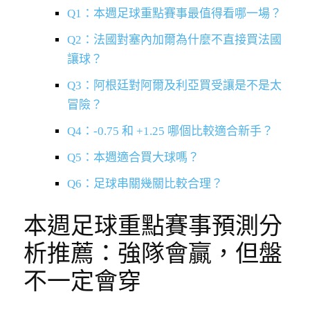
Q1：本週足球重點賽事最值得看哪一場？
Q2：法國對塞內加爾為什麼不直接買法國
讓球？
Q3：阿根廷對阿爾及利亞買受讓是不是太
冒險？
Q4：-0.75 和 +1.25 哪個比較適合新手？
Q5：本週適合買大球嗎？
Q6：足球串關幾關比較合理？
本週足球重點賽事預測分
析推薦：強隊會贏，但盤
不一定會穿