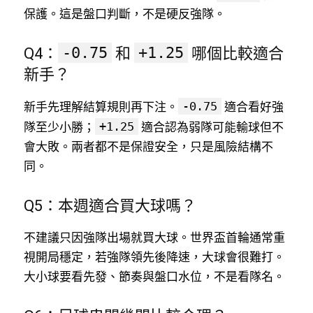
保護。這是盤口判斷，不是硬反強隊。
-0.75
+1.25
Q4：
和
哪個比較適合
新手？
-0.75
新手先理解結算規則再下注。
適合看好強
+1.25
隊至少小勝；
適合認為弱隊可能輸球但不
會大敗。兩者都不是保證安全，只是風險結構不
同。
Q5：本週適合買大球嗎？
不建議只因強隊出場就買大球。世界盃首輪通常重
視開局穩定，若強隊領先後降速，大球會很難打。
大小球要看先發、節奏與盤口水位，不是看隊名。