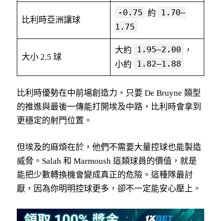
-0.75
1.70–
約
比利時亞洲讓球
1.75
1.95–2.00
大約
，
大小 2.5 球
1.82–1.88
小約
比利時優勢在中前場創造力。只要 De Bruyne 類型
的推進與最後一傳能打開埃及中路，比利時會拿到
更穩定的射門位置。
但埃及的麻煩在於，他們不需要大量控球也能製造
威脅。Salah 和 Marmoush 這類球員的價值，就是
能把少數轉換機會變成真正的危險。這種隊最討
厭，因為你明明控球更多，卻不一定能安心壓上。