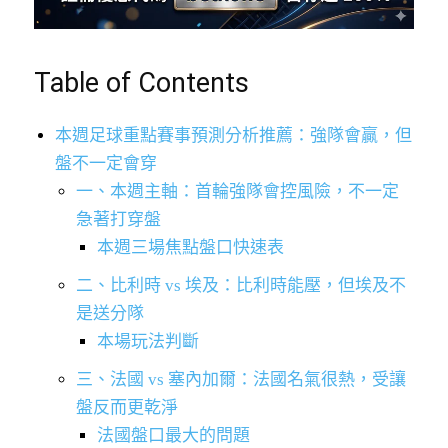
Table of Contents
本週足球重點賽事預測分析推薦：強隊會贏，但
盤不一定會穿
一、本週主軸：首輪強隊會控風險，不一定
急著打穿盤
本週三場焦點盤口快速表
二、比利時 vs 埃及：比利時能壓，但埃及不
是送分隊
本場玩法判斷
三、法國 vs 塞內加爾：法國名氣很熱，受讓
盤反而更乾淨
法國盤口最大的問題