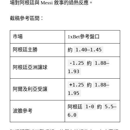
場對阿根廷與 Messi 敘事的過熱反應。
截稿參考區間：
市場
1xBet參考盤口
1.40–1.45
阿根廷主勝
約
-1.25
1.88–
約
阿根廷亞洲讓球
1.93
+1.25
1.88–
約
阿爾及利亞受讓
1.95
1-0
5.5–
阿根廷
約
波膽參考
6.0