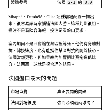
2-1
8.0
波膽參考
法國
約
Mbappé、Dembélé、Olise 這種前場配置一擺出
來，很容易讓玩家腦補法國大勝。這種判斷很粗。
投注不是看陣容海報，投注是看盤口要求。
塞內加爾不是只會縮在禁區裡等死。他們有身體對
抗、轉換速度，也有能撐住禁區對抗的防線核心。
法國當然更強，但如果塞內加爾把比賽拖進低比
分，法國贏一球就是很合理的結果。
法國盤口最大的問題
市場直覺
真正要問的問題
法國前場很強
強到必須贏兩球嗎？