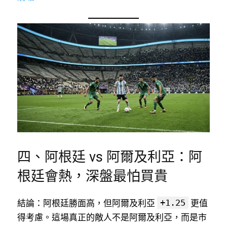
四、阿根廷 vs 阿爾及利亞：阿
根廷會熱，深盤最怕買貴
+1.25
結論：阿根廷勝面高，但阿爾及利亞
更值
得考慮。這場真正的敵人不是阿爾及利亞，而是市