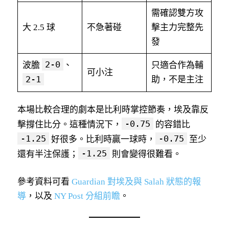
需確認雙方攻
大 2.5 球
不急著碰
擊主力完整先
發
2-0
波膽
、
只適合作為輔
可小注
2-1
助，不是主注
本場比較合理的劇本是比利時掌控節奏，埃及靠反
-0.75
擊撐住比分。這種情況下，
的容錯比
-1.25
-0.75
好很多。比利時贏一球時，
至少
-1.25
還有半注保護；
則會變得很難看。
參考資料可看
Guardian 對埃及與 Salah 狀態的報
導
，以及
NY Post 分組前瞻
。