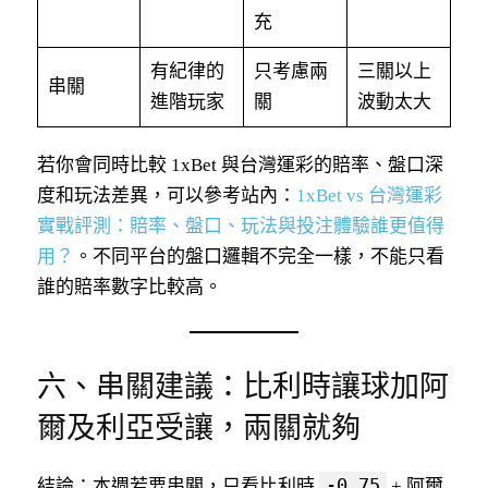
充
有紀律的
只考慮兩
三關以上
串關
進階玩家
關
波動太大
若你會同時比較 1xBet 與台灣運彩的賠率、盤口深
度和玩法差異，可以參考站內：
1xBet vs 台灣運彩
實戰評測：賠率、盤口、玩法與投注體驗誰更值得
用？
。不同平台的盤口邏輯不完全一樣，不能只看
誰的賠率數字比較高。
六、串關建議：比利時讓球加阿
爾及利亞受讓，兩關就夠
-0.75
結論：本週若要串關，只看比利時
+ 阿爾