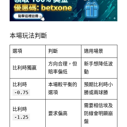
本場玩法判斷
選項
判斷
適用場景
方向合理，但
新手想降低波
比利時獨贏
賠率偏低
動
比利時
本場較平衡的
預期比利時小
-0.75
選項
勝或兩球勝
需要相信埃及
比利時
要求偏高
防線會明顯崩
-1.25
盤