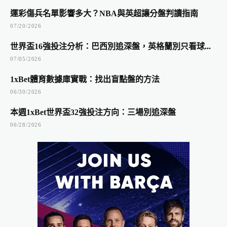
運彩傷兵名單影響多大？NBA與英超讓分盤判讀指南
07/20/2026
世界盃16強投注分析：巴西別追深盤，英格蘭別只看球...
07/05/2026
1xBet體育數據庫實戰：找出盲點盤的方法
06/30/2026
本週1xBet世界盃32強投注方向：三場別追深盤
06/28/2026