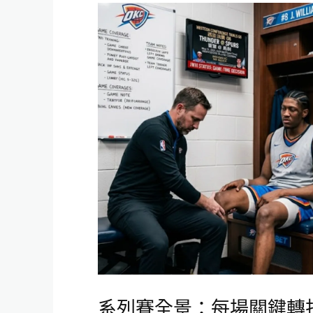
系列賽全景：每場關鍵轉