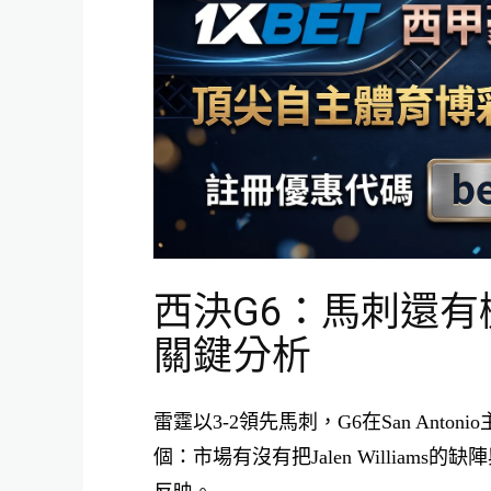
西決G6：馬刺還有機
關鍵分析
雷霆以3-2領先馬刺，G6在San Ant
個：市場有沒有把Jalen Willia