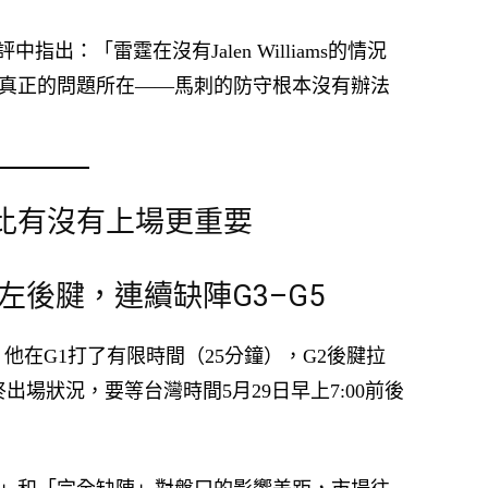
5後賽評中指出：「雷霆在沒有Jalen Williams的情況
真正的問題所在——馬刺的防守根本沒有辦法
比有沒有上場更重要
KC）：左後腱，連續缺陣G3–G5
。他在G1打了有限時間（25分鐘），G2後腱拉
出場狀況，要等台灣時間5月29日早上7:00前後