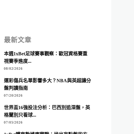
最新文章
本週1xBet足球賽事觀察：歐冠資格賽重
視賽季進度...
08/02/2026
運彩傷兵名單影響多大？NBA與英超讓分
盤判讀指南
07/20/2026
世界盃16強投注分析：巴西別追深盤，英
格蘭別只看球...
07/05/2026