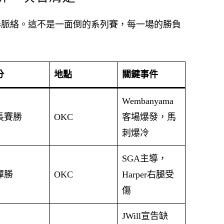
奏脈絡。這不是一面倒的系列賽，每一場的勝負
分
地點
關鍵事件
Wembanyama
長賽勝
OKC
客場爆發，馬
刺爆冷
SGA主導，
彈勝
OKC
Harper右腿受
傷
JWill宣告缺