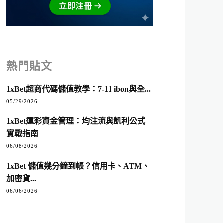
熱門貼文
1xBet超商代碼儲值教學：7-11 ibon與全...
05/29/2026
1xBet運彩資金管理：均注流與凱利公式
實戰指南
06/08/2026
1xBet 儲值幾分鐘到帳？信用卡、ATM、
加密貨...
06/06/2026