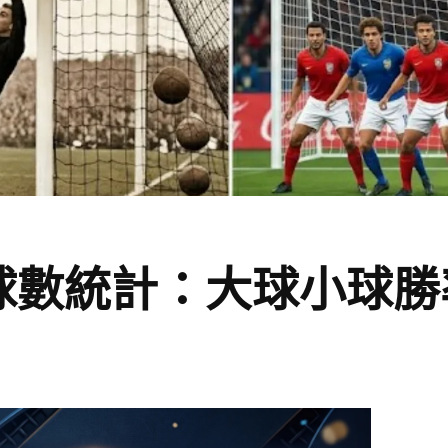
球數統計：大球小球勝