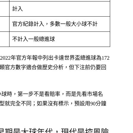
計入
官方紀錄計入，多數一般大小球不計
不計入一般總進球
2022年官方年報中列出卡達世界盃總進球為172
類官方數字適合做歷史分析，但下注前仍要回
大小球時，第一步不是看賠率，而是先看市場名
型就完全不同；如果沒有標示，預設用90分鐘
早期是大球年代，現代是控風險