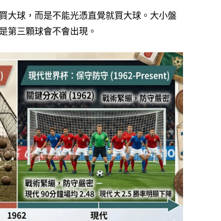
買大球，而是不能光憑直覺就買大球。大小盤
是第三顆球會不會出現。