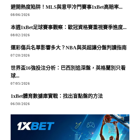
避開熱度陷阱！MLS與意甲冷門賽事1xBet高賠率...
08/06/2026
本週1xBet足球賽事觀察：歐冠資格賽重視賽季進度...
08/02/2026
運彩傷兵名單影響多大？NBA與英超讓分盤判讀指南
07/20/2026
世界盃16強投注分析：巴西別追深盤，英格蘭別只看
球...
07/05/2026
1xBet體育數據庫實戰：找出盲點盤的方法
06/30/2026