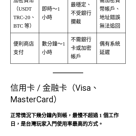
加密貨幣
需加密貨
最穩定、
（USDT
即時～1
幣帳戶、
不受銀行
TRC-20、
小時
地址錯誤
攔截
BTC 等）
無法追回
不需銀行
便利商店
數分鐘～1
偶有系統
卡或加密
支付
小時
延遲
帳戶
信用卡 / 金融卡（Visa、
MasterCard）
正常情況下幾分鐘內到帳，最慢不超過 1 個工作
日，是台灣玩家入門使用率最高的方式。