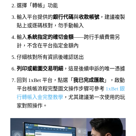
選擇「轉帳」功能
輸入平台提供的
銀行代碼
與
收款帳號
，建議複製
貼上或逐碼核對，勿手動輸入
輸入
系統指定的確切金額
——跨行手續費需另
計，不含在平台指定金額內
仔細核對所有資訊後確認送出
列印或截圖交易明細
，這是後續申訴的唯一憑據
回到 1xBet 平台，點選「
我已完成匯款
」，啟動
平台核帳流程完整圖文操作步驟可參考
1xBet 銀
行轉帳入金完整教學
，尤其建議第一次使用的玩
家對照操作。