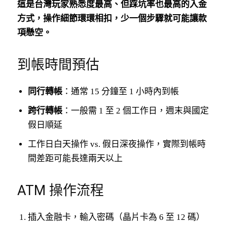
這是台灣玩家熟悉度最高、但踩坑率也最高的入金
方式，操作細節環環相扣，少一個步驟就可能讓款
項懸空。
到帳時間預估
同行轉帳
：通常 15 分鐘至 1 小時內到帳
跨行轉帳
：一般需 1 至 2 個工作日，週末與國定
假日順延
工作日白天操作 vs. 假日深夜操作，實際到帳時
間差距可能長達兩天以上
ATM 操作流程
插入金融卡，輸入密碼（晶片卡為 6 至 12 碼）