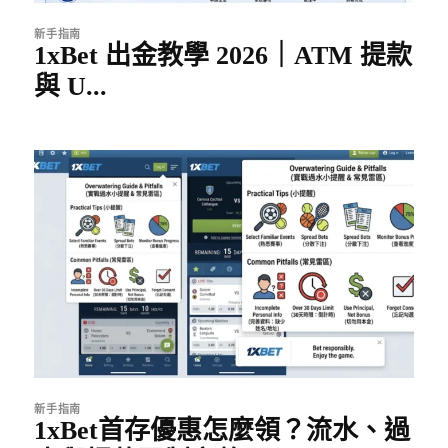
新手指南
1xBet 出金教學 2026｜ATM 提款
與 U...
新手指南
1xBet首存優惠怎麼領？流水、過