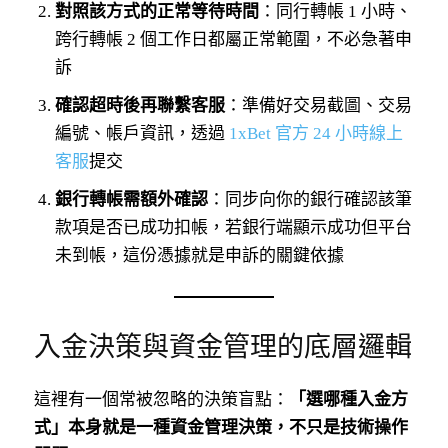
對照該方式的正常等待時間
：同行轉帳 1 小時、
跨行轉帳 2 個工作日都屬正常範圍，不必急著申
訴
確認超時後再聯繫客服
：準備好交易截圖、交易
編號、帳戶資訊，透過
1xBet 官方 24 小時線上
客服
提交
銀行轉帳需額外確認
：同步向你的銀行確認該筆
款項是否已成功扣帳，若銀行端顯示成功但平台
未到帳，這份憑據就是申訴的關鍵依據
入金決策與資金管理的底層邏輯
這裡有一個常被忽略的決策盲點：
「選哪種入金方
式」本身就是一種資金管理決策，不只是技術操作