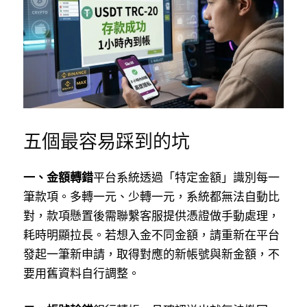
五個最容易踩到的坑
一、金額轉錯
平台系統透過「特定金額」識別每一
筆款項。多轉一元、少轉一元，系統都無法自動比
對，款項懸置後需聯繫客服提供憑證做手動處理，
耗時明顯拉長。若想入金不同金額，請重新在平台
發起一筆新申請，取得對應的新帳號與新金額，不
要用舊資料自行調整。