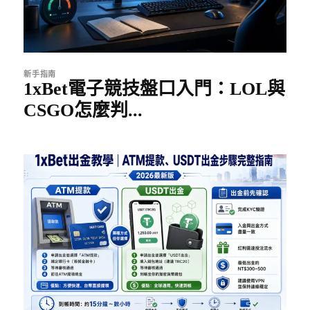
新手指南
1xBet電子競技盤口入門：LOL與
CSGO怎麼判...